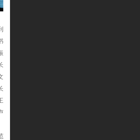
到
书
振
长
文
长
王
卢
范